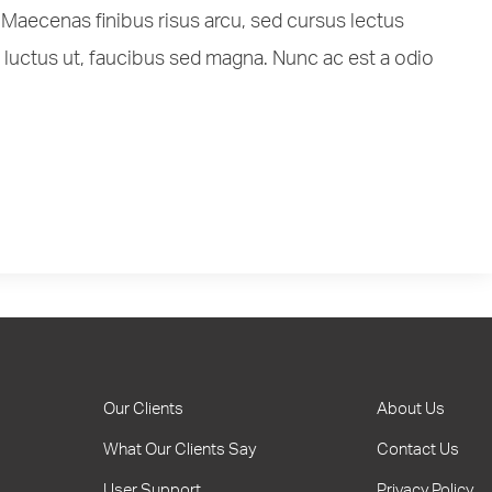
Maecenas finibus risus arcu, sed cursus lectus
 luctus ut, faucibus sed magna. Nunc ac est a odio
Our Clients
About Us
What Our Clients Say
Contact Us
User Support
Privacy Policy