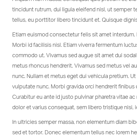
tincidunt rutrum, dui ligula eleifend nisl, ut semper
tellus, eu porttitor libero tincidunt et. Quisque dign
Etiam euismod consectetur felis sit amet interdu
Morbi id facilisis nisl. Etiam viverra fermentum luctu
commodo ut. Vivamus sed augue sit amet dui sodales
metus rhoncus hendrerit. Vivamus sed metus vel aug
nunc. Nullam et metus eget dui vehicula pretium. Ut 
vulputate nunc. Morbi gravida orci hendrerit finibu
Curabitur eu ante id justo pulvinar pharetra vitae ac
dolor et varius consequat, sem libero tristique nisi, i
In ultricies semper massa, non elementum diam bib
sed et tortor. Donec elementum tellus nec lorem hen