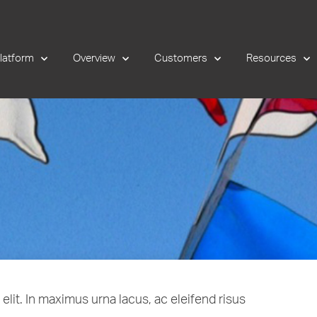
latform
Overview
Customers
Resources
lit. In maximus urna lacus, ac eleifend risus